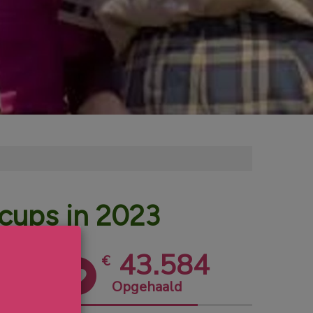
ecups in 2023
43.584
€
Opgehaald