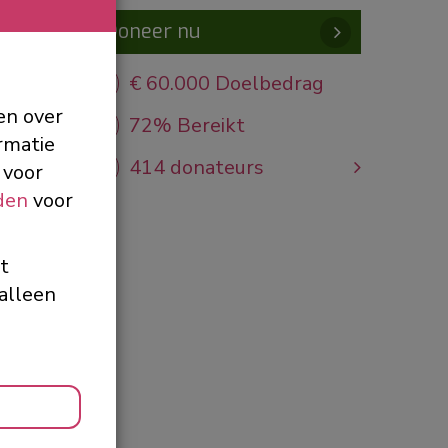
Doneer nu
€ 60.000 Doelbedrag
en over
72% Bereikt
rmatie
414 donateurs
 voor
den
voor
et
alleen