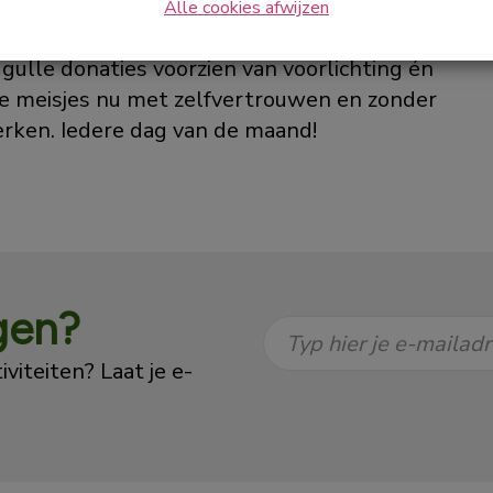
 #ditispaseenwereldcup-campagne in 2022 heeft
Alle cookies afwijzen
astische mijlpaal bereikt. Maar liefst 12.000
ie gulle donaties voorzien van voorlichting én
e meisjes nu met zelfvertrouwen en zonder
rken. Iedere dag van de maand!
gen?
Typ hier je e-mailad
viteiten? Laat je e-