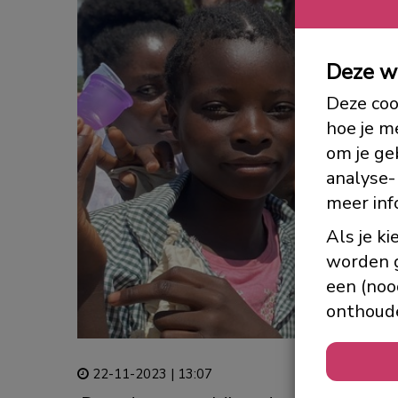
Deze 
Deze coo
hoe je m
om je ge
analyse-
meer inf
Als je ki
worden g
een (noo
onthoude
22-11-2023 | 13:07