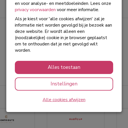
Oost-Afrika zijn dankzij jullie gulle donaties
Lees meer
en voor analyse- en meetdoeleinden. Lees onze
voorzien van voorlichting én menstruatiecups.
privacy voorwaarden
voor meer informatie.
Hierdoor kunnen deze meisjes nu met
Als je kiest voor 'alle cookies afwijzen' zal je
zelfvertrouwen en zonder zorgen aan hun
informatie niet worden gevolgd bij je bezoek aan
toekomst op school werken. Iedere dag van de
Laatste donaties
deze website. Er wordt alleen een
maand!
(noodzakelijke) cookie in je browser geplaatst
Bekijk alle
om te onthouden dat je niet gevolgd wilt
worden.
€ 5
Tim
Alles toestaan
21-11-2024 | 12:51
Instellingen
Sponsoren
Alle cookies afwijzen