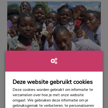
www.joinforjoy.net
Join for Joy distribueert 12.000
menstruatiecups in 2023
22-11-2023 | 13:07
Deze website gebruikt cookies
Door de overweldigende steun aan de
Deze cookies worden gebruikt om informatie te
#ditispaseenwereldcup-campagne in 2022 heeft
verzamelen over hoe je met onze website
Join for Joy het afgelopen jaar een fantastische
omgaat. We gebruiken deze informatie om je
mijlpaal bereikt. Maar liefst 12.000 meisjes in
gebruiksgemak te verbeteren, te personaliseren