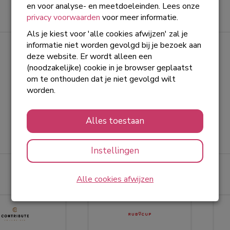
Oost-Afrika zijn dankzij jullie gulle donaties
Lees meer
en voor analyse- en meetdoeleinden. Lees onze
voorzien van voorlichting én menstruatiecups.
privacy voorwaarden
voor meer informatie.
Hierdoor kunnen deze meisjes nu met
Als je kiest voor 'alle cookies afwijzen' zal je
zelfvertrouwen en zonder zorgen aan hun
informatie niet worden gevolgd bij je bezoek aan
toekomst op school werken. Iedere dag van de
Laatste donaties
deze website. Er wordt alleen een
maand!
(noodzakelijke) cookie in je browser geplaatst
Bekijk alle
om te onthouden dat je niet gevolgd wilt
worden.
€ 5
Tim
Alles toestaan
21-11-2024 | 12:51
Instellingen
Sponsoren
Alle cookies afwijzen